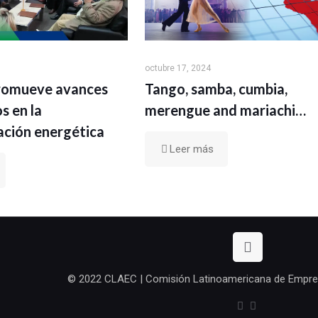
octubre 17, 2024
romueve avances
Tango, samba, cumbia,
os en la
merengue and mariachi…
ación energética
Leer más
© 2022 CLAEC | Comisión Latinoamericana de Empre