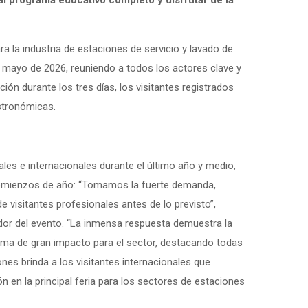
 al programa educativo completo y disfrutar de la
ara la industria de estaciones de servicio y lavado de
de mayo de 2026, reuniendo a todos los actores clave y
ón durante los tres días, los visitantes registrados
astronómicas.
les e internacionales durante el último año y medio,
 comienzos de año: “Tomamos la fuerte demanda,
 visitantes profesionales antes de lo previsto”,
dor del evento. “La inmensa respuesta demuestra la
forma de gran impacto para el sector, destacando todas
nes brinda a los visitantes internacionales que
n en la principal feria para los sectores de estaciones