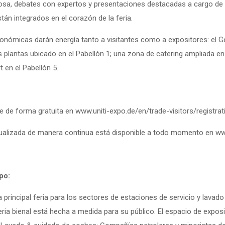
osa, debates con expertos y presentaciones destacadas a cargo de f
stán integrados en el corazón de la feria.
ronómicas darán energía tanto a visitantes como a expositores: e
s plantas ubicado en el Pabellón 1; una zona de catering ampliada en
 en el Pabellón 5.
e de forma gratuita en www.uniti-expo.de/en/trade-visitors/registrat
ualizada de manera continua está disponible a todo momento en w
po:
a principal feria para los sectores de estaciones de servicio y la
 feria bienal está hecha a medida para su público. El espacio de expos