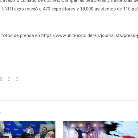
; Lavado & cuidado de coches; Compañías petroleras y minoristas de
e UNITI expo reunió a 470 expositores y 18.000 asistentes de 110 pa
fotos de prensa en https://www.uniti-expo.de/en/journalists/press-
s