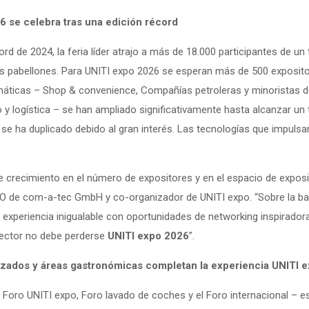
6 se celebra tras una edición récord
cord de 2024, la feria líder atrajo a más de 18.000 participantes de u
s pabellones. Para UNITI expo 2026 se esperan más de 500 expositor
máticas – Shop & convenience, Compañías petroleras y minoristas de
 y logística – se han ampliado significativamente hasta alcanzar un 
 se ha duplicado debido al gran interés. Las tecnologías que impulsan 
e crecimiento en el número de expositores y en el espacio de exposici
 de com-a-tec GmbH y co-organizador de UNITI expo. “Sobre la base 
xperiencia inigualable con oportunidades de networking inspirador
sector no debe perderse
UNITI expo 2026
”.
izados y áreas gastronómicas completan la experiencia UNITI 
 Foro UNITI expo, Foro lavado de coches y el Foro internacional – 