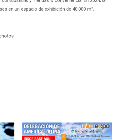
 combustible; y Tiendas & conveniencia. En 2024, la
íses en un espacio de exhibición de 40.000 m².
photos.