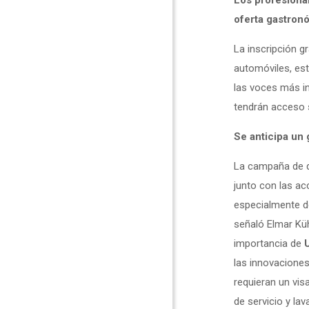
Los profesional
oferta gastronó
La inscripción gr
automóviles, est
las voces más in
tendrán acceso s
Se anticipa un 
La campaña de d
junto con las a
especialmente de
señaló Elmar Kü
importancia de
las innovaciones
requieran un vis
de servicio y la