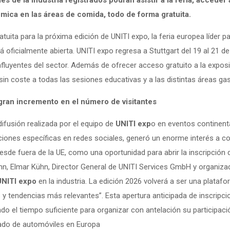
es de la industria registrados podrán asistir a la feria, acceder
mica en las áreas de comida, todo de forma gratuita.
atuita para la próxima edición de UNITI expo, la feria europea líder p
á oficialmente abierta. UNITI expo regresa a Stuttgart del 19 al 21 
fluyentes del sector. Además de ofrecer acceso gratuito a la exposici
in coste a todas las sesiones educativas y a las distintas áreas g
gran incremento en el número de visitantes
ifusión realizada por el equipo de
UNITI exp
o en eventos continenta
cciones específicas en redes sociales, generó un enorme interés a
sde fuera de la UE, como una oportunidad para abrir la inscripción de
hn, Elmar Kühn, Director General de UNITI Services GmbH y organiza
UNITI expo
en la industria. La edición 2026 volverá a ser una plata
 y tendencias más relevantes”. Esta apertura anticipada de inscripcio
ado el tiempo suficiente para organizar con antelación su participació
vado de automóviles en Europa