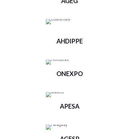
AGEG
AHDIPPE
ONEXPO
APESA
AGESP