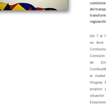
comisiones
del transp
transforma
regulación
Del 7 al 
se llevó
Confer
Comisión 
de Emp
Combusti
la ciudad
Uruguay. 
propicio 
situació
Estacione